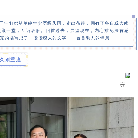
同学们都从单纯年少历经风雨，走出彷徨，拥有了各自或大或
欢聚一堂，互诉衷肠。回首过去，展望现在，内心难免深有感
完的话写成了一段段感人的文字，一首首动人的诗篇......
久别重逢
壹