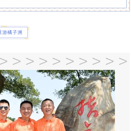
重游橘子洲