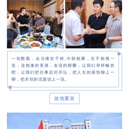
一别数载，会当痛饮千杯;今朝相聚，岂不相视一
笑，这相逢的美酒，友谊的醇酿，让我们举杯畅饮
吧，让我们把往事启封开坛，把人生的感悟聊上一
聊，把关切的话题说上一说。
故地重游