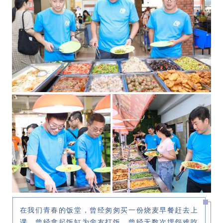
在我们青春的饭堂，曾经匆匆买一份烧麦早餐赶去上
课，曾经拿起饭缸为舍友打饭，曾经无数次埋怨难吃