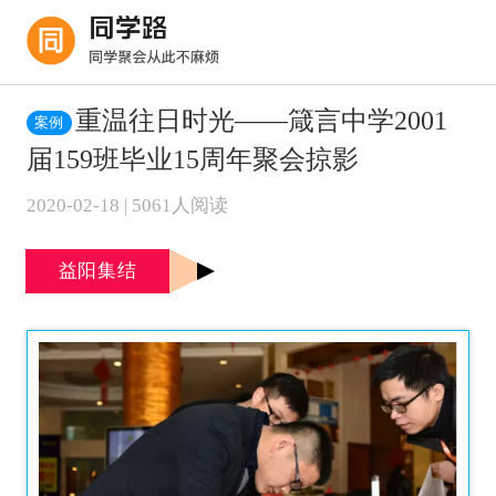
重温往日时光——箴言中学2001
案例
届159班毕业15周年聚会掠影
2020-02-18 | 5061人阅读
益阳集结