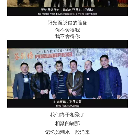
阳光而脱俗的脸庞
你不舍得我
我不舍得你
我们终于相聚了
相聚的刹那
记忆如潮水一般涌来