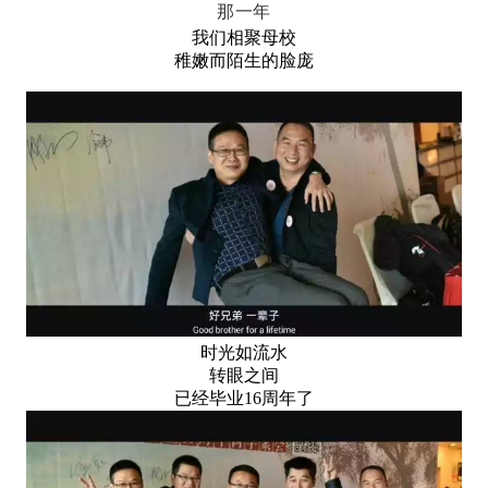
那一年
我们相聚母校
稚嫩而陌生的脸庞
时光如流水
转眼之间
已经毕业16周年了