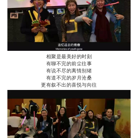
相聚是最美好的时刻
有聊不完的前尘往事
有说不尽的离情别绪
有道不完的岁月沧桑
更有叙不出的喜悦与向往