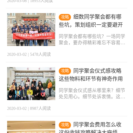
2020-03-08 | 18953人阅读
的破冰游戏却最为重要。哪几款
尽感慨。咱哥仨终于又见面了，
最能瞬间打破隔阂，让大家放下
这么多年，差点以为再也见不着
束缚，真实相见？为大家精选了
了。那就来张合影吧，用照片镌
细数同学聚会都有哪
攻略
十款同学聚会破冰游戏，并附上
刻此时满脸的笑容，作为这次重
些坑，策划组织一定要避开
详细游戏规则，以供参考。一、
逢的见证。老同学，真的好久不
挑牙签挑牙签是一个很简单的聚
见。再次重逢的这刻，怎能忍
同学聚会都有哪些坑？一场同学
会游戏，适合人数不多，有男女
聚会，要办得精彩难忘不容易，
的聚会活动。游戏的模型来源于
要办砸就太容易了。不注意这些
小时候我们玩的挑竹签，而在聚
2020-03-02 | 5478人阅读
细节，分分钟让参会同学大呼：
会当中恰好借助现成的游戏道具
踩坑了。1、聚会时间和地点不
就可以将聚会掀起到一定的高
方便。毕业多年，大家都是百忙
潮，而且还能让大家回忆起童年
同学聚会仪式感攻略
攻略
之中分身乏术的状态。如果选择
的美好时光。游戏道具：牙签，
这些物料和环节有神奇作用
聚会时间和地点时不考虑大多数
骰子；游戏规则：1、通过掷骰
人的实际情况，会让大家不参会
子选出第一个游戏的人；2、
同学聚会仪式感从哪里来？细节
显得薄情，参会实在又太为难。
处见用心。细节处诉衷情。这些
可真是太坑了。2、聚会费用预
同学聚会物料和环节，激发参与
算太低或太高。同学聚会不宜太
2020-03-02 | 8987人阅读
同学的怀旧心理，留下更多感动
过节俭，该有的体验感和美好感
瞬间。同学聚会前1、一份倡仪
不可少。也不宜太铺张浪费，大
书同学聚会通常源于几个核心人
多数人都是工薪家庭，如无大款
同学聚会费用怎么收
攻略
物的发起，但要广而告之所有同
赞助，还是平价最好。3、聚会
这份收钱攻略解决大麻烦