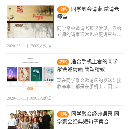
函的好地方，除了样式精美、风
们自己就是当年的那个自己吗？
格多样之外，最重要的当然也是
同学在变，我们也在变，这是很
同学聚会请柬 邀请老
攻略
免费的。首先，访问同学路官网
自然的规律。但学生时代的所产
师篇
www.99tongxuelu.com，或者微
生的情谊在那个时候又是真实
信搜索同学路公众号/小程序也
的，所以同学聚会应该
同学聚会邀请老师很常见，发给
可以进入。 以同学路官网为
老师的请柬通常也会更讲究些，
例，在官网首页就能看到电子邀
不像同学彼此之间一份电子邀请
请函板块，找到顺眼的一款，然
2020-03-11 | 12009人阅读
函就解决了，邀请老师的更多采
后点击预览。至于预览内容里究
用的是纸质的请柬。而在一份精
竟有什么，这个留给大家自己去
美的请柬上，邀请词究竟该怎么
发现。如果预览下来仍然很顺眼
适合手机上看的同学
攻略
写，希望下面几篇邀请词可以帮
的话，就用微信扫描右侧的二维
聚会邀请函 简短精致
到你。 请柬邀请词一：亲爱的
码，进入小程序来开启制作。扫
老师： 您好! 我们是X年毕业的
码进入后
现在同学聚会邀请函的发送与接
X班学生，毕业已经X年。拟定
收基本上都是在手机上，因此邀
于在X年寒假在X举行毕业X周
请函的文案内容不宜过长，但是
年同学聚会，特邀您来参加。
2020-03-11 | 10901人阅读
网上可供参考的各种邀请函文案
时间匆匆，我们都从懵懂少年走
却又是长篇大段的居多，对此同
向了成熟，师恩难忘，桃李芬
学路特意整理了几篇简短但又不
芳，因为您当年辛勤的付出，使
同学聚会经典语录 同
攻略
失精致的邀请函，放在手机上一
我们在人生路上拥有着自信厚重
学聚会经典短句子集合
屏就能展现，供同学们参考。第
的力量。今天，我们怀着感恩的
一篇：亲爱的老同学们： 还记