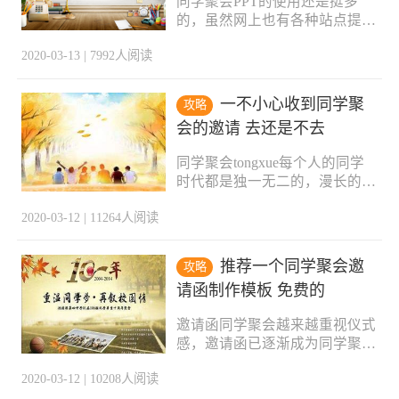
同学聚会PPT的使用还是挺多
作大多是半订制的，包括同学路
的，虽然网上也有各种站点提供
也是如此，即商家提供模板（包
下载，但是有的要收费，有的P
括材质、页数、排版等）由同学
2020-03-13 | 7992人阅读
PT只有动画没有音效。对此同
们选中后放入照片，放入照片的
学路特意精选了一批非常精美的
数量可以通过增减相册页数来调
同学聚会PPT模板供大家下载使
整，比如常见的一份12页的相册
一不小心收到同学聚
攻略
用，都是专业同学聚会策划公司
就可以放入40-70张照片，基本
会的邀请 去还是不去
所做，包含光影、动画、音效，
上是够用的。02照片的来源不必
直接点击附件下载即可。同学聚
局限于本次同学
同学聚会tongxue每个人的同学
会PPT(1)同学聚会 (1).pptx同学
时代都是独一无二的，漫长的同
聚会PPT(2)同学聚会 (2).pptx同
学时光里总会留下很多美好的回
学聚会PPT(3)同学聚会 (3).pptx
2020-03-12 | 11264人阅读
忆。但是在社会上经过多年的浸
同学聚会PPT(4)同学聚会 (4).ppt
染后，原先纯洁的同学关系也会
x同学聚会PPT(5)同学聚会 (5).pp
或多或少地带上功利的色彩，这
tx
推荐一个同学聚会邀
攻略
一点也是很多人对同学聚会有顾
请函制作模板 免费的
虑的原因，那么如果有一天收了
同学聚会的邀请，我们该怎么
邀请函同学聚会越来越重视仪式
做？去还是不去呢。先理智地看
感，邀请函已逐渐成为同学聚会
待同学情谊与同学聚会要知道所
必备神器之一，今天给大家推荐
有人都是在变的，我们害怕老同
2020-03-12 | 10208人阅读
一个专门制作同学聚会电子邀请
学已不再是当年的同学，难道我