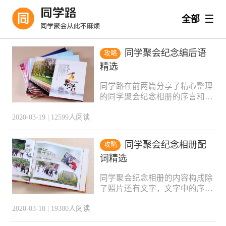
全部
分类
同学聚会纪念编后语
攻略
精选
全部
聚会案例
聚会攻略
同学路在前两篇分享了精心整理
标签
的同学聚会纪念相册的序言和配
词，本篇要分享的是纪念相册的
全部
聚会方案
聚会游戏
2020-03-19 | 12599人阅读
编后语，这样一个完整的纪念相
册的文字内容（序言+配词+编
聚会邀请函
聚会主持词
聚会发言稿
后语）就全部包含在内了。例文
同学聚会纪念相册配
攻略
一：时光，在手指间流逝，一转
词精选
身，又是一个季节告别。不知不
聚会纪念品
聚会歌曲
其他
觉中，脚步已经走到了初冬，这
同学聚会纪念相册的内容构成除
里已是飞雪飘飘、晶莹剔透。问
了照片还有文字，文字中的序言
一声老同学：你那里还好吗？是
部分我们在上篇分享过，配词部
啊，真快啊，同学聚会已是三月
2020-03-18 | 19380人阅读
分则是本篇的分享主题。恰到好
前的事了。记得当时的承诺，聚
处的配词不但能突出照片的意
会后一定编排一本精美的纪念册